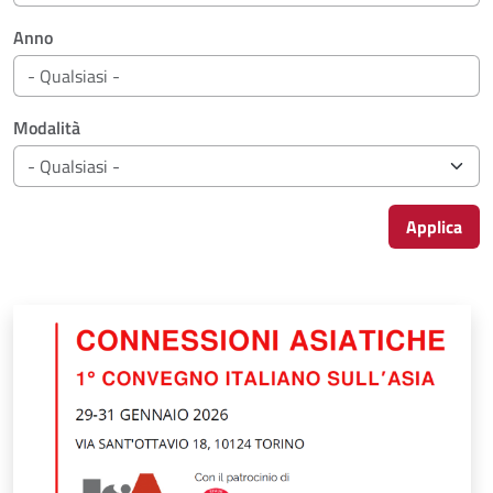
Anno
Modalità
Applica
Risultati