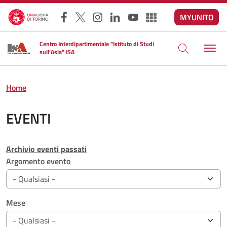
Salta al contenuto principale
MYUNITO
Facebook
X
Instagram
LinkedIn
YouTube
Altri social
Centro Interdipartimentale "Istituto di Studi
sull'Asia" ISA
Home
EVENTI
Archivio eventi passati
Filtri di ricerca
Argomento evento
Mese