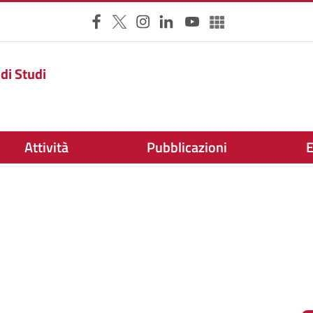
Facebook
X
Instagram
LinkedIn
YouTube
Altri social
di Studi
Attività
Pubblicazioni
E