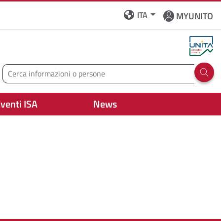
ITA
MYUNITO
Cerca
Run 
venti ISA
News