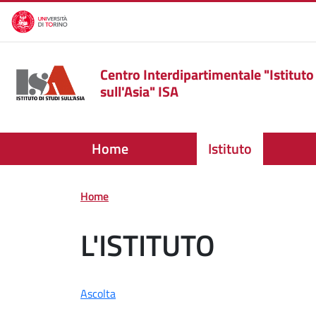
Salta al contenuto principale
Centro Interdipartimentale "Istituto 
sull'Asia" ISA
Home
Istituto
Home
L'ISTITUTO
Ascolta