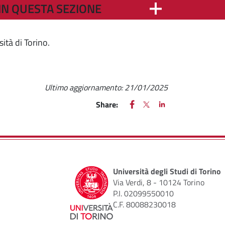
IN QUESTA SEZIONE
sità di Torino.
Ultimo aggiornamento:
21/01/2025
FACEBOOK
(apre una nuova finestra)
X
(apre una nuova finestr
LINKEDIN
(apre una nuova fi
Share:
Università degli Studi di Torino
Via Verdi, 8 - 10124 Torino
P.I. 02099550010
C.F. 80088230018